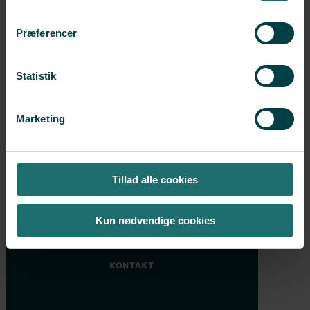
Deaktiverer du cookies, kan du opleve, at visse sider,
Tilmeld dig
som kræver cookies, ikke kan vises korrekt.
Præferencer
Medlemsfordele
Events
Statistik
PRISER
Plastikkirurgi
Marketing
Anden behandling
Finansiering
Tillad alle cookies
ALERIS HOSPITALER
Hospital
Kun nødvendige cookies
KONTAKT
Aleris Søborg
38 17 07 00