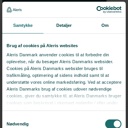
Brystforstørrelse med implantater
Brystløft
Fedtsugning
Samtykke
Detaljer
Om
Slapt maveskind
Plastikkirurgi efter stort vægttab
Brug af cookies på Aleris websites
Mommy makeover
Aleris Danmark anvender cookies til at forbedre din
Ansigtsløft
oplevelse, når du besøger Aleris Danmarks websider.
Cookies på Aleris Danmarks websider bruges til
Ponytail Facelift
trafikmåling, optimering af sidens indhold samt til at
Øjenlågsoperation
understøtte vores online markedsføring. Ved at acceptere
Svedbehandling med miraDry®
Aleris Danmarks brug af cookies udover nødvendige
cookies, giver du samtykke til, at Aleris Danmarks bruger
cookies som beskrevet i skemaet nedenfor / eller under
Detaljer. Du kan til enhver tid ændre eller trække dit
CS UNIVERSE
samtykke tilbage i cookieoversigten.
Læs mere
Samtykkevalg
om vores brug af cookies.
CS Universe
Nødvendig