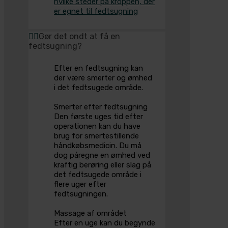
hvilke steder på kroppen, der
er egnet til fedtsugning
Gør det ondt at få en
fedtsugning?
Efter en fedtsugning kan
der være smerter og ømhed
i det fedtsugede område.
Smerter efter fedtsugning
Den første uges tid efter
operationen kan du have
brug for smertestillende
håndkøbsmedicin. Du må
dog påregne en ømhed ved
kraftig berøring eller slag på
det fedtsugede område i
flere uger efter
fedtsugningen.
Massage af området
Efter en uge kan du begynde