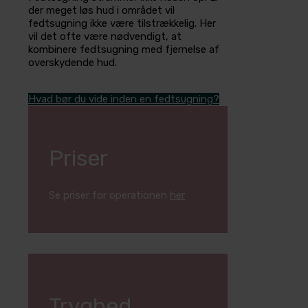
der meget løs hud i området vil
fedtsugning ikke være tilstrækkelig. Her
vil det ofte være nødvendigt, at
kombinere fedtsugning med fjernelse af
overskydende hud.
Hvad bør du vide inden en fedtsugning?
Priser
Se priser for operationen
her
Tryghed