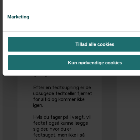
For at få så pæne ar som
muligt er det vigtigt at
beskytte arrene mod sollys
Marketing
og solarium de første 12
måneder efter operationen.
Vi anbefaler beskyttelse af
arrene med tape (micropore),
Tillad alle cookies
overdel eller solcreme med
min. solfaktor 15.
Kun nødvendige cookies
Kan man tage på i vægt efter en
fedtsugning?
Efter en fedtsugning er de
udsugede fedtceller fjernet
for altid og kommer ikke
igen.
Hvis du tager på i vægt, vil
fedtet også kunne lægge
sig der, hvor du er
fedtsuget, men ikke i så