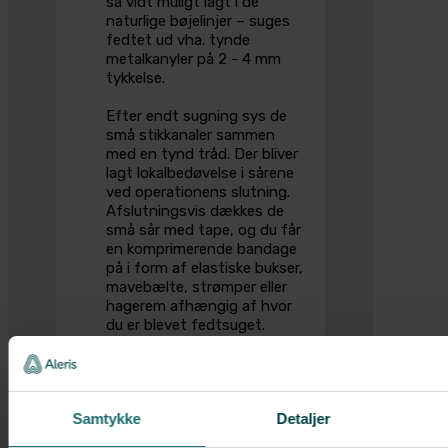
så vidt muligt lagt i de
naturlige bøjelinjer – suges
fedtet ud vha. tynde
metalkanyler på 2 - 4 mm
tykkelse.
Efter endt sugning sys de
små stikkanaler sammen
med en tynd tråd. Der bliver
lagt lokalbedøvelse i sårene
ved operationens slutning.
Afslutningsvis dækkes de
små sår med tape, og du får
en komprimerende bandage
på i form af elastiske bukser,
mavebælte, strømper eller
hagerem afhængig af hvor
du er blevet fedtsuget.
Ifølge loven om kosmetiske
behandlinger må man højest
suge 4 l fedt.
Samtykke
Detaljer
Efter operationen taler du
med speciallægen og