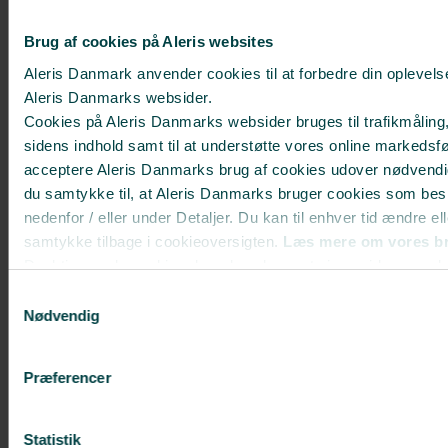
sygeplejersken, som
informerer om forholdsregler
Brug af cookies på Aleris websites
i tiden efter operationen og
svarer på evt. spørgsmål.
Aleris Danmark anvender cookies til at forbedre din oplevels
Aleris Danmarks websider.
Får man ar efter en
Cookies på Aleris Danmarks websider bruges til trafikmåling,
fedtsugning?
sidens indhold samt til at understøtte vores online markedsfø
acceptere Aleris Danmarks brug af cookies udover nødvendi
Mange patienter er lidt
du samtykke til, at Aleris Danmarks bruger cookies som bes
usikre på, hvor store ar man
får efter en fedtsugning.
nedenfor / eller under Detaljer. Du kan til enhver tid ændre el
Læs nedenfor
samtykke tilbage i cookieoversigten.
Læs mere om vores br
Deaktiverer du cookies, kan du opleve, at visse sider, som 
Man forsøger så vidt muligt
ikke kan vises korrekt.
at lægge hullerne, som er ca.
Samtykkevalg
5 mm. brede, så man ikke ser
Nødvendig
dem efterfølgende. Det kan
være under trussekanten,
lige under ballen eller andre
Præferencer
steder, som er mindre
synlige.
Statistik
Undgå sollys