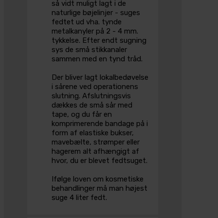
så vidt muligt lagt i de
naturlige bøjelinjer - suges
fedtet ud vha. tynde
metalkanyler på 2 - 4 mm.
tykkelse. Efter endt sugning
sys de små stikkanaler
sammen med en tynd tråd.
Der bliver lagt lokalbedøvelse
i sårene ved operationens
slutning. Afslutningsvis
dækkes de små sår med
tape, og du får en
komprimerende bandage på i
form af elastiske bukser,
mavebælte, strømper eller
hagerem alt afhængigt af
hvor, du er blevet fedtsuget.
Ifølge loven om kosmetiske
behandlinger må man højest
suge 4 liter fedt.