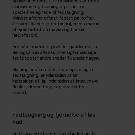
og kønsbestemt. De forsvinder ikke trods
slankekure og træning og er derfor
specielt velegnede til fedtsugning.
Kvinder aflejrer oftest fedtet på hofter,
lår samt flanker (pærefacon), mens mænd
aflejrer fedtet på maven og flanker
(æblefacon).
For både mænd og kvinder gælder det, at
der også kan aflejres uhensigtsmæssige
fedtdepoter andre steder fx under hagen.
Eksempler på områder som egner sig for
fedtsugning, er ydersiden af lår,
indersiden af lår, indersiden af knæ, mave,
flanker, dobbelthage og bryster hos
mænd.
Fedtsugning og fjernelse af løs
hud
Fedtsugning strammer ikke huden op. Er