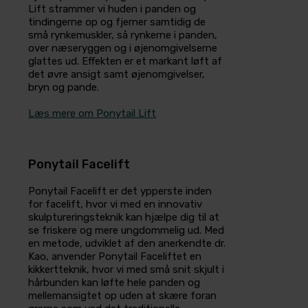
Lift strammer vi huden i panden og
tindingerne op og fjerner samtidig de
små rynkemuskler, så rynkerne i panden,
over næse­ryggen og i øjenomgivelserne
glattes ud. Effekten er et markant løft af
det øvre ansigt samt øjenomgivelser,
bryn og pande.
Læs mere om Ponytail Lift
Ponytail Facelift
Ponytail Facelift er det ypperste inden
for facelift, hvor vi med en innovativ
skulptureringsteknik kan hjælpe dig til at
se friskere og mere ungdommelig ud. Med
en metode, udviklet af den anerkendte dr.
Kao, anvender Ponytail Faceliftet en
kikkertteknik, hvor vi med små snit skjult i
hårbunden kan løfte hele panden og
mellemansigtet op uden at skære foran