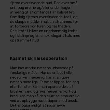
fjerne overskydende hud. Der laves små
snit bag ørerne og/eller under hagen
afhængigt af omfanget af halsløftet.
Samtidig fjernes overskydende fedt, og
de slappe muskler i halsen strammes for
at forbedre konturen og fastheden.
Resultatet bliver en ungdommelig kæbe-
og halslinje og en smuk, elegant hals med
opstrammet hud.
Kosmetisk næseoperation
Man kan ændre næsens udseende på
forskellige måder. Har du en buet eller
nedsunken næseryg, kan man gøre
næsen mere lige. Er næsetippen for lang
eller for stor, kan man operere dele af
brusken væk, og hvis næsen er kort og
bred, kan man få den til at se smallere ud
ved at opbygge næsetippen med brusk.
Det er også muligt at indsnævre