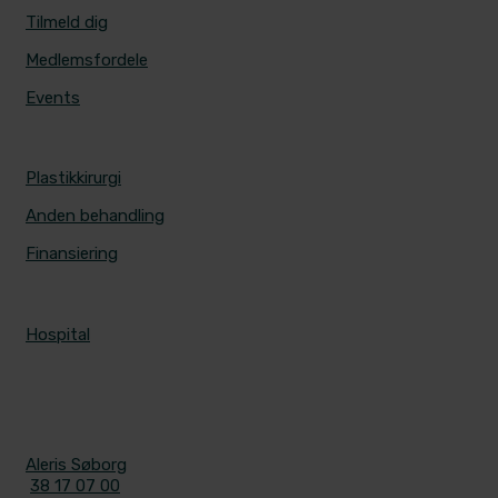
Tilmeld dig
Medlemsfordele
Events
PRISER
Plastikkirurgi
Anden behandling
Finansiering
ALERIS HOSPITALER
Hospital
KONTAKT
Aleris Søborg
38 17 07 00