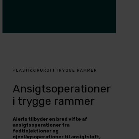
PLASTIKKIRURGI I TRYGGE RAMMER
Ansigtsoperationer
i trygge rammer
Aleris tilbyder en bred vifte af
ansigtsoperationer fra
fedtinjektioner og
øjenlågsoperationer til ansigtsløft,