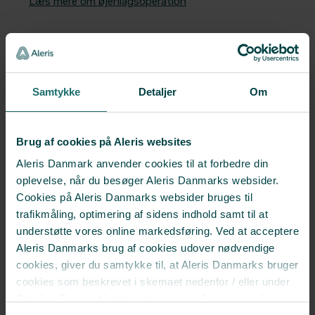
Læs mere om øjenlågsoperation
Samtykke
Detaljer
Om
VI ER HER FOR DIG
Brug af cookies på Aleris websites
Mød alle
Aleris Danmark anvender cookies til at forbedre din
oplevelse, når du besøger Aleris Danmarks websider.
vores
Cookies på Aleris Danmarks websider bruges til
plastikkirurger
trafikmåling, optimering af sidens indhold samt til at
understøtte vores online markedsføring. Ved at acceptere
Aleris Danmarks brug af cookies udover nødvendige
På Aleris Cosmetic & Surgery
cookies, giver du samtykke til, at Aleris Danmarks bruger
følges du gennem hele
cookies som beskrevet i skemaet nedenfor / eller under
forløbet af din egen
Detaljer. Du kan til enhver tid ændre eller trække dit
plastikkirurg.