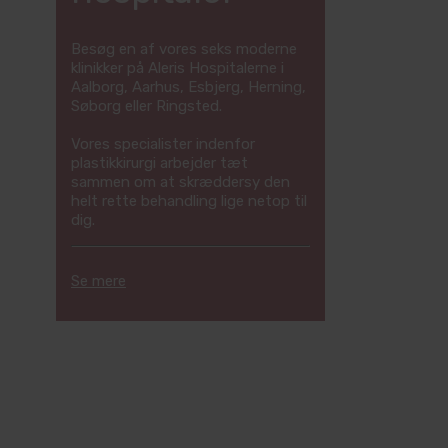
Besøg en af vores seks moderne
klinikker på Aleris Hospitalerne i
Aalborg, Aarhus, Esbjerg, Herning,
Søborg eller Ringsted.
Vores specialister indenfor
plastikkirurgi arbejder tæt
sammen om at skræddersy den
helt rette behandling lige netop til
dig.
Se mere
MEST POPULÆRE BEHANDLINGER