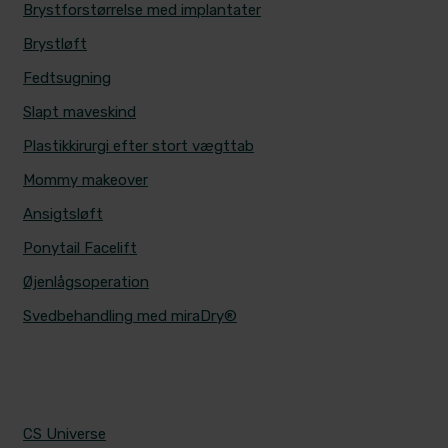
Brystforstørrelse med implantater
Brystløft
Fedtsugning
Slapt maveskind
Plastikkirurgi efter stort vægttab
Mommy makeover
Ansigtsløft
Ponytail Facelift
Øjenlågsoperation
Svedbehandling med miraDry®
CS UNIVERSE
CS Universe