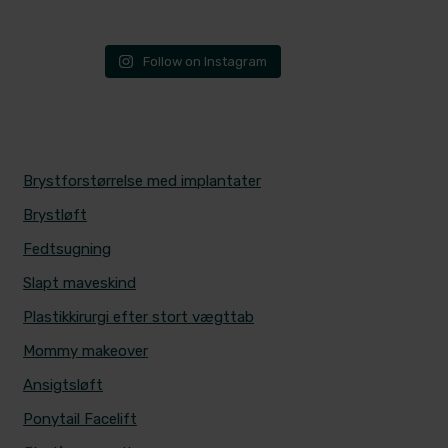
Follow on Instagram
MEST POPULÆRE BEHANDLINGER
Brystforstørrelse med implantater
Brystløft
Fedtsugning
Slapt maveskind
Plastikkirurgi efter stort vægttab
Mommy makeover
Ansigtsløft
Ponytail Facelift