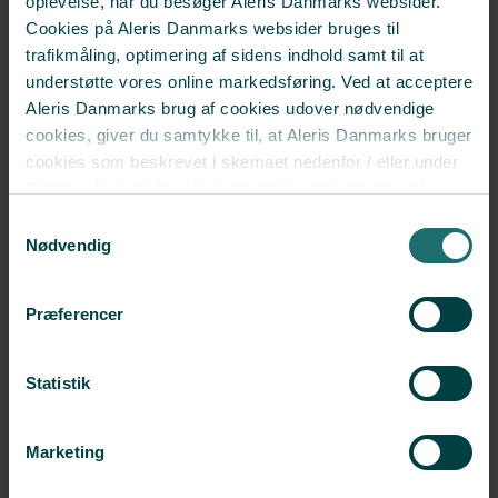
oplevelse, når du besøger Aleris Danmarks websider.
Cookies på Aleris Danmarks websider bruges til
trafikmåling, optimering af sidens indhold samt til at
Se mere
understøtte vores online markedsføring. Ved at acceptere
Aleris Danmarks brug af cookies udover nødvendige
cookies, giver du samtykke til, at Aleris Danmarks bruger
cookies som beskrevet i skemaet nedenfor / eller under
Detaljer. Du kan til enhver tid ændre eller trække dit
samtykke tilbage i cookieoversigten.
Læs mere
Samtykkevalg
Følg os på de sociale medier
om vores brug af cookies.
Nødvendig
Deaktiverer du cookies, kan du opleve, at visse sider,
som kræver cookies, ikke kan vises korrekt.
Præferencer
Statistik
Marketing