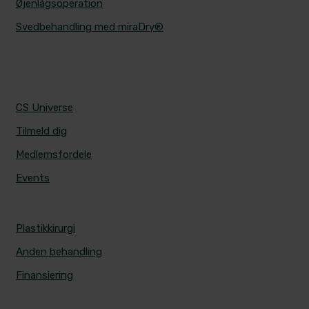
Øjenlågsoperation
Svedbehandling med miraDry®
CS UNIVERSE
CS Universe
Tilmeld dig
Medlemsfordele
Events
PRISER
Plastikkirurgi
Anden behandling
Finansiering
ALERIS HOSPITALER