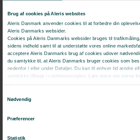
Brug af cookies på Aleris websites
Aleris Danmark anvender cookies til at forbedre din oplevels
Aleris Danmarks websider.
Cookies på Aleris Danmarks websider bruges til trafikmåling,
sidens indhold samt til at understøtte vores online markedsfø
acceptere Aleris Danmarks brug af cookies udover nødvendi
du samtykke til, at Aleris Danmarks bruger cookies som bes
nedenfor / eller under Detaljer. Du kan til enhver tid ændre el
samtykke tilbage i cookieoversigten.
Læs mere om vores br
Deaktiverer du cookies, kan du opleve, at visse sider, som 
ikke kan vises korrekt.
Samtykkevalg
Gitte Moulin har fået et Deep
Nødvendig
Plane Facelift
Præferencer
”Deep Plane Facelift” er en avanceret
teknik, der kun udføres af rutinerede
plastikkirurger ...
Statistik