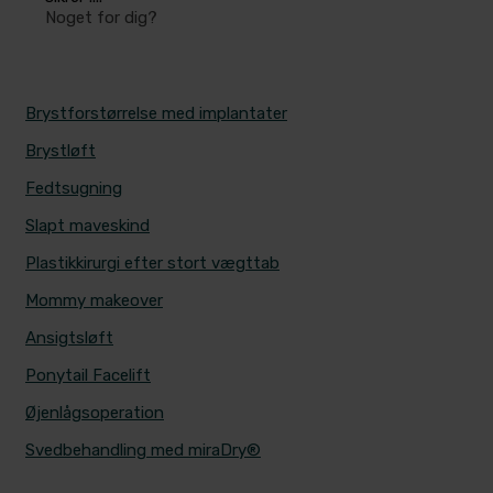
Noget for dig?
MEST POPULÆRE BEHANDLINGER
Brystforstørrelse med implantater
Brystløft
Fedtsugning
Slapt maveskind
Plastikkirurgi efter stort vægttab
Mommy makeover
Ansigtsløft
Ponytail Facelift
Øjenlågsoperation
Svedbehandling med miraDry®