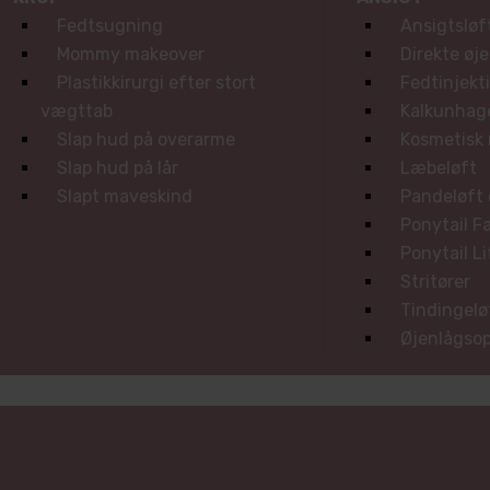
Fedtsugning
Ansigtsløf
Mommy makeover
Direkte øj
Plastikkirurgi efter stort
Fedtinjekt
vægttab
Kalkunhag
Slap hud på overarme
Kosmetisk
Slap hud på lår
Læbeløft
Slapt maveskind
Pandeløft 
Ponytail Fa
Ponytail Li
Stritører
Tindingelø
Øjenlågsop