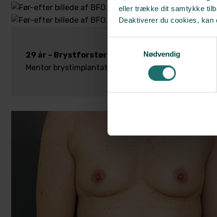
eller trække dit samtykke til
Deaktiverer du cookies, kan 
Samtykkevalg
Nødvendig
29 år – Brystforstørrelse
Mentor brystimplantat, 500 ml, rundt implantat med 