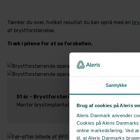
Tænker du over, hvilket resultat du kan opnå med en
bry
af brystforstørrelse.
Træk i pilene for at se forskellen.
Samtykke
51 år – Brystforstørrelse
Mentor brystimplantat, 440 ml, dråbeformet implant
Brug af cookies på Aleris w
Aleris Danmark anvender cook
Cookies på Aleris Danmarks we
online markedsføring. Ved a
til, at Aleris Danmarks bruge