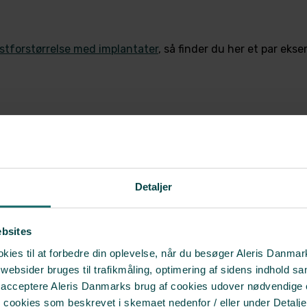
stforstørrelse med implantater
, så finder du her et par ekse
Detaljer
at med medium højde og høj profil, lagt under brystmuskle
ebsites
ies til at forbedre din oplevelse, når du besøger Aleris Danma
bsider bruges til trafikmåling, optimering af sidens indhold sam
t acceptere Aleris Danmarks brug af cookies udover nødvendige
r cookies som beskrevet i skemaet nedenfor / eller under Detalje