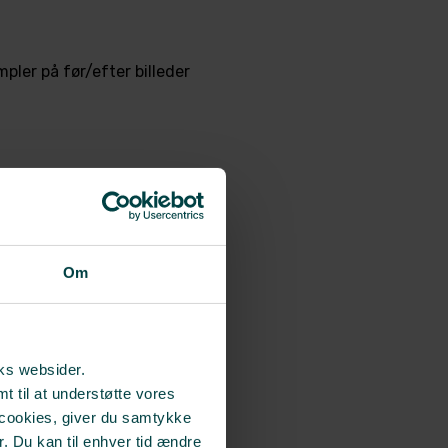
mpler på før/efter billeder
Om
n
rks websider.
t til at understøtte vores
 cookies, giver du samtykke
r. Du kan til enhver tid ændre