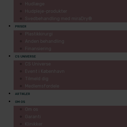
Hudlæge
Hudpleje-produkter
Svedbehandling med miraDry®
PRISER
Plastikkirurgi
Anden behandling
Finansiering
CS UNIVERSE
CS Universe
Event i København
Tilmeld dig
Medlemsfordele
ARTIKLER
OM OS
Om os
Garanti
Klinikker