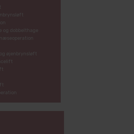
t
enbrynsløft
ion
e og dobbelthage
 næseoperation
og øjenbrynsløft
celift
ft
ft
eration