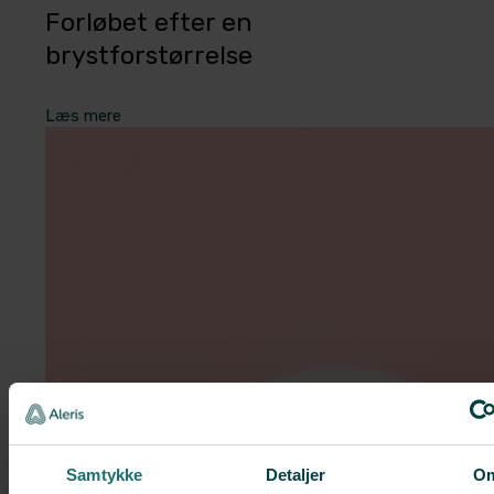
Forløbet efter en
brystforstørrelse
Læs mere
Samtykke
Detaljer
O