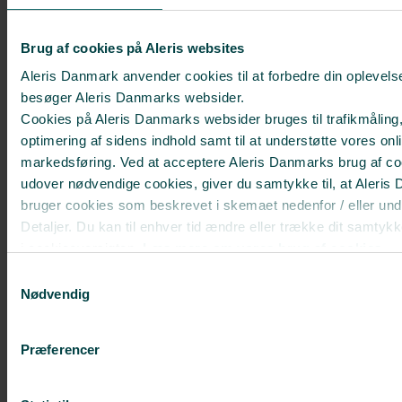
Brug af cookies på Aleris websites
Aleris Danmark anvender cookies til at forbedre din oplevels
besøger Aleris Danmarks websider.
Cookies på Aleris Danmarks websider bruges til trafikmåling
optimering af sidens indhold samt til at understøtte vores onl
markedsføring. Ved at acceptere Aleris Danmarks brug af co
udover nødvendige cookies, giver du samtykke til, at Aleri
bruger cookies som beskrevet i skemaet nedenfor / eller und
Detaljer. Du kan til enhver tid ændre eller trække dit samtykk
i cookieoversigten.
Læs mere om vores brug af cookies.
Deaktiverer du cookies, kan du opleve, at visse sider, som 
Samtykkevalg
cookies, ikke kan vises korrekt.
Nødvendig
Præferencer
Hvornår skal et implantat