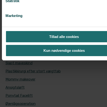
Statistik
udskiftes?
Marketing
Læs mere
MEST POPULÆRE BEHANDLINGER
Tillad alle cookies
Brystforstørrelse med implantater
Brystløft
Kun nødvendige cookies
Fedtsugning
Slapt maveskind
Plastikkirurgi efter stort vægttab
Mommy makeover
Ansigtsløft
Ponytail Facelift
Øjenlågsoperation