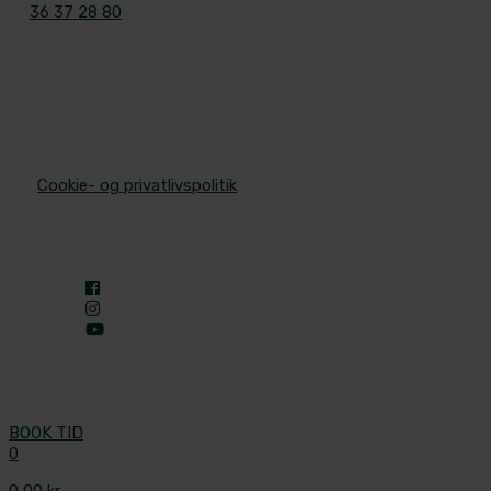
36 37 28 80
© 2025 Aleris Plastikkirurgi. All Rights Reserved.
/
Cookie- og privatlivspolitik
BOOK TID
0
0,00 kr.