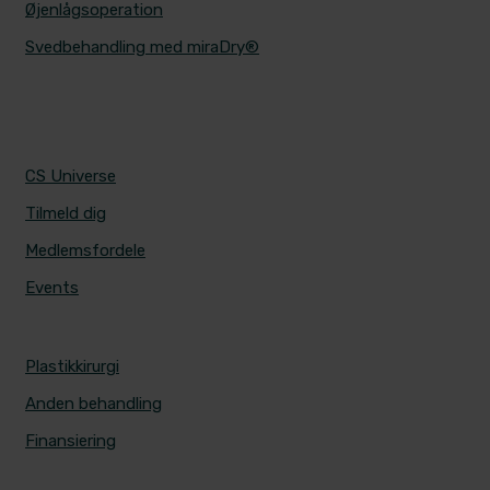
Øjenlågsoperation
Svedbehandling med miraDry®
CS UNIVERSE
CS Universe
Tilmeld dig
Medlemsfordele
Events
PRISER
Plastikkirurgi
Anden behandling
Finansiering
ALERIS HOSPITALER