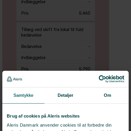
-
5.460
Tillæg ved skift fra lokal til fuld
bedøvelse
-
-
5.790
Samtykke
Detaljer
Om
*Alle priser er inklusiv den lovpligtige
patientforsikring på 6 %.
Brug af cookies på Aleris websites
Aleris Danmark anvender cookies til at forbedre din