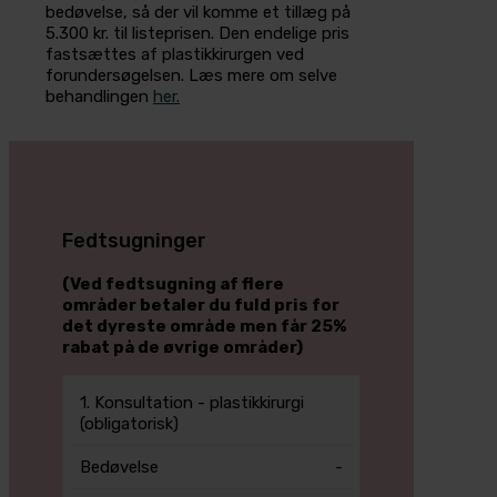
bedøvelse, så der vil komme et tillæg på
5.300 kr. til listeprisen. Den endelige pris
fastsættes af plastikkirurgen ved
forundersøgelsen. Læs mere om selve
behandlingen
her.
Fedtsugninger
(Ved fedtsugning af flere
områder betaler du fuld pris for
det dyreste område men får 25%
rabat på de øvrige områder)
Pris
1. Konsultation - plastikkirurgi
Bedøvelse
Indlæggelse
i
(obligatorisk)
DKK
-