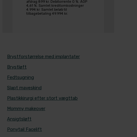
afdrag 899 kr. Debitorrente 0 %. ÅOP
4,61 %. Samlet kreditomkostninger
4.994 kr. Samlet beløb til
tilbagebetaling 49.994 kr.
MEST POPULÆRE BEHANDLINGER
Brystforstørrelse med implantater
Brystløft
Fedtsugning
Slapt maveskind
Plastikkirurgi efter stort vægttab
Mommy makeover
Ansigtsløft
Ponytail Facelift