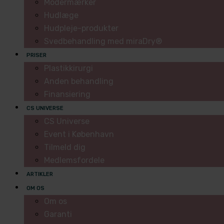
Modermærker
Hudlæge
Hudpleje-produkter
Svedbehandling med miraDry®
PRISER
Plastikkirurgi
Anden behandling
Finansiering
CS UNIVERSE
CS Universe
Event i København
Tilmeld dig
Medlemsfordele
ARTIKLER
OM OS
Om os
Garanti