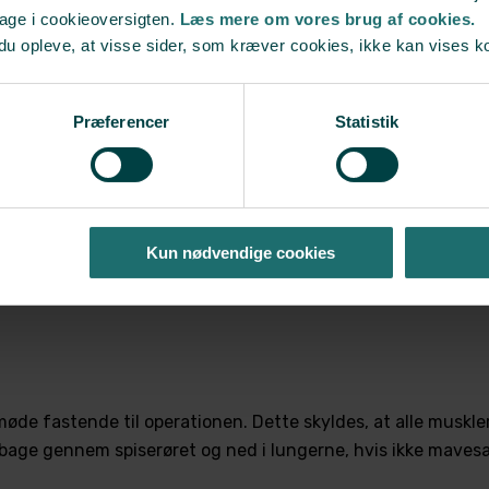
bage i cookieoversigten.
Læs mere om vores brug af cookies.
der jeg mig på e
du opleve, at visse sider, som kræver cookies, ikke kan vises k
Præferencer
Statistik
sregler, som du skal overholde omkring medicin og fast
Kun nødvendige cookies
øde fastende til operationen. Dette skyldes, at alle muskler
ilbage gennem spiserøret og ned i lungerne, hvis ikke mave