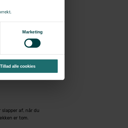
n
orrekt.
Marketing
e.
Tillad alle cookies
 slapper af, når du
sækken er tom.