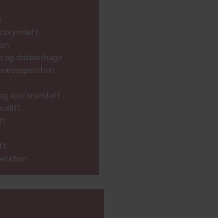
t
enbrynsløft
ion
e og dobbelthage
 næseoperation
og øjenbrynsløft
celift
ft
ft
eration