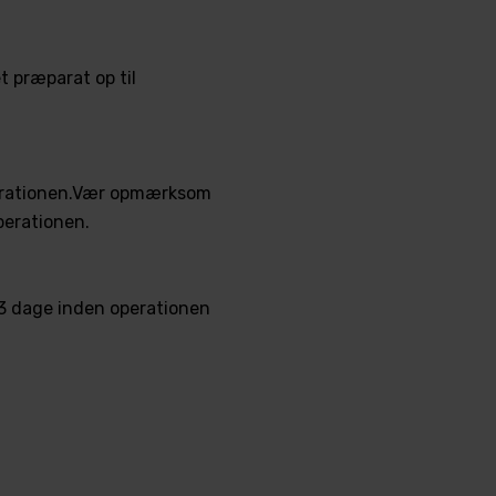
t præparat op til
operationen.Vær opmærksom
perationen.
i 3 dage inden operationen