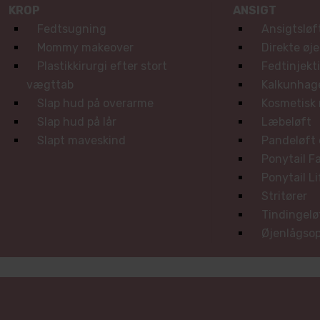
KROP
ANSIGT
Fedtsugning
Ansigtsløf
Mommy makeover
Direkte øj
Plastikkirurgi efter stort
Fedtinjekt
vægttab
Kalkunhag
Slap hud på overarme
Kosmetisk
Slap hud på lår
Læbeløft
Slapt maveskind
Pandeløft 
Ponytail Fa
Ponytail Li
Stritører
Tindingelø
Øjenlågsop