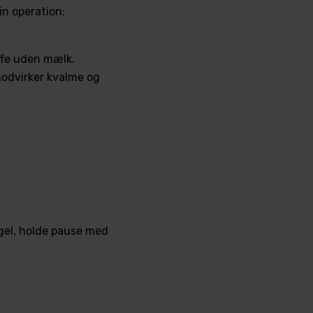
in operation:
affe uden mælk.
 modvirker kvalme og
egel, holde pause med