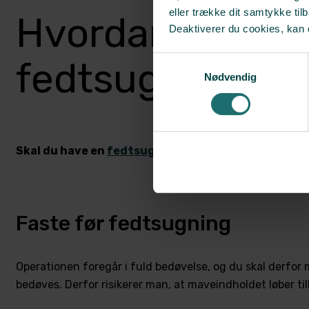
eller trække dit samtykke til
Hvordan forbere
Deaktiverer du cookies, kan 
Samtykkevalg
fedtsugning?
Nødvendig
Skal du have en
fedtsugning
, er der visse forhold
Faste før fedtsugning
Operationen foregår i fuld bedøvelse, og du skal derfor m
bedøves. Derfor risikerer man, at maveindholdet løber t