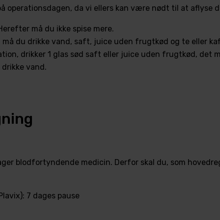
å operationsdagen, da vi ellers kan være nødt til at aflyse d
 Herefter må du ikke spise mere.
, må du drikke vand, saft, juice uden frugtkød og te eller k
ation, drikker 1 glas sød saft eller juice uden frugtkød, det
 drikke vand.
gning
 tager blodfortyndende medicin. Derfor skal du, som hovedr
Plavix): 7 dages pause