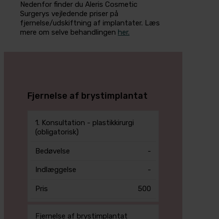
Nedenfor finder du Aleris Cosmetic
Surgerys vejledende priser på
fjernelse/udskiftning af implantater. Læs
mere om selve behandlingen
her.
Fjernelse af brystimplantat
Pris
1. Konsultation - plastikkirurgi
Bedøvelse
Indlæggelse
i
(obligatorisk)
DKK
-
-
500
Fjernelse af brystimplantat