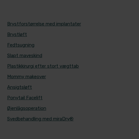
MEST POPULÆRE BEHANDLINGER
Brystforstørrelse med implantater
Brystløft
Fedtsugning
Slapt maveskind
Plastikkirurgi efter stort vægttab
Mommy makeover
Ansigtsløft
Ponytail Facelift
Øjenlågsoperation
Svedbehandling med miraDry®