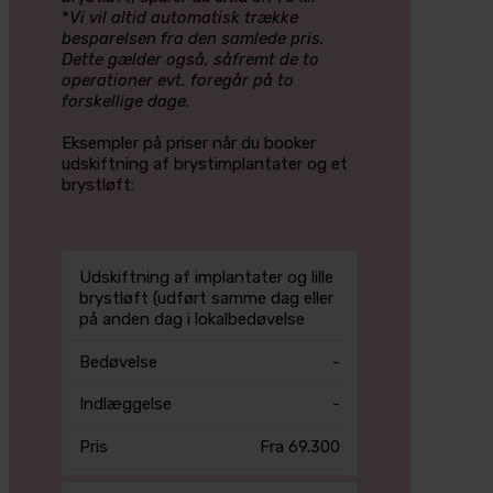
*
Vi vil altid automatisk trække
besparelsen fra den samlede pris.
Dette gælder også, såfremt de to
operationer evt. foregår på to
forskellige dage.
Eksempler på priser når du booker
udskiftning af brystimplantater og et
brystløft:
Pris
Udskiftning af implantater og lille
Bedøvelse
Indlæggelse
i
brystløft (udført samme dag eller
DKK
på anden dag i lokalbedøvelse
-
-
Fra 69.300