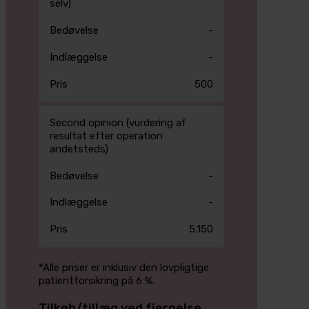
selv)
-
-
500
Second opinion (vurdering af
resultat efter operation
andetsteds)
-
-
5.150
*Alle priser er inklusiv den lovpligtige
patientforsikring på 6 %.
Tilkøb/tillæg ved fjernelse