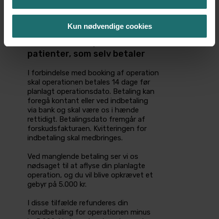
regning.
Kun nødvendige cookies
Information til private
patienter, som selv betaler
I forbindelse med booking af operation
skal operationen betales 14 dage før
planlagt operationsdato. Betaling kan
foregå kontant eller ved indbetaling
via bank og skal være os i hænde
rettidigt. Betalingsdato fremgår af
forskudsfakturaen. Kvitteringen for
indbetaling skal medbringes.
Ved manglende betaling ser vi os
nødsaget til at aflyse din planlagte
operation, og du vil blive opkrævet et
gebyr på 5.000 kr.
I disse tilfælde refunderes din
forudbetaling for operationen minus