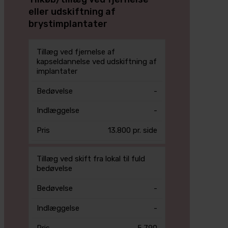
eller udskiftning af
brystimplantater
Pris
Tillæg ved fjernelse af
Bedøvelse
Indlæggelse
i
kapseldannelse ved udskiftning af
DKK
implantater
-
-
13.800 pr. side
Tillæg ved skift fra lokal til fuld
bedøvelse
-
-
5.790