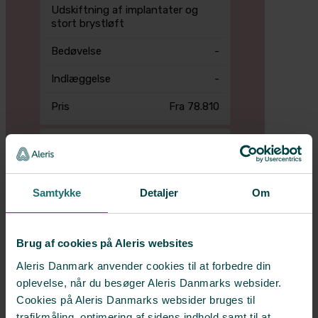
Udskiftning af implantater og
stort brystløft
-
-
Fra 78.810
Udskiftning af implantater og
udvidet brystløft
-
Samtykke
Detaljer
Om
-
Fra 91.610
Brug af cookies på Aleris websites
Aleris Danmark anvender cookies til at forbedre din
oplevelse, når du besøger Aleris Danmarks websider.
Cookies på Aleris Danmarks websider bruges til
*Alle priser er inklusiv den lovpligtige
trafikmåling, optimering af sidens indhold samt til at