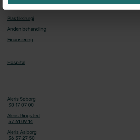
PRISER
Plastikkirurgi
Anden behandling
Finansiering
ALERIS HOSPITALER
Hospital
KONTAKT
Aleris Søborg
38 17 07 00
Aleris Ringsted
57 61 09 14
Aleris Aalborg
36 37 27 50