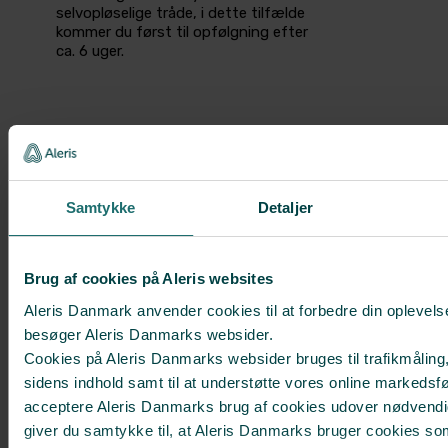
selvopløselige tråde, i dette tilfælde
kommer du først til opfølgning efter
ca. 6 uger.
Se også
Før behandlingen
På operationsdagen
Samtykke
Detaljer
Mulige bivirkninger og
komplikationer
Brug af cookies på Aleris websites
Aleris Danmark anvender cookies til at forbedre din oplevels
MEST POPULÆRE BEHANDLINGER
besøger Aleris Danmarks websider.
Brystforstørrelse med implantater
Cookies på Aleris Danmarks websider bruges til trafikmåling,
sidens indhold samt til at understøtte vores online markedsfø
Brystløft
acceptere Aleris Danmarks brug af cookies udover nødvendi
Fedtsugning
giver du samtykke til, at Aleris Danmarks bruger cookies so