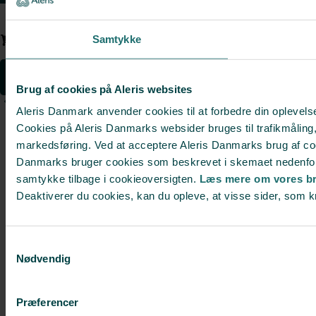
✕
Kurv
Samtykke
Gå
Brug af cookies på Aleris websites
Fortsæt med at handle
Se kurv
Aleris Danmark anvender cookies til at forbedre din oplevel
Cookies på Aleris Danmarks websider bruges til trafikmåling, 
markedsføring. Ved at acceptere Aleris Danmarks brug af coo
Danmarks bruger cookies som beskrevet i skemaet nedenfor / e
samtykke tilbage i cookieoversigten.
Læs mere om vores br
Deaktiverer du cookies, kan du opleve, at visse sider, som 
Samtykkevalg
Nødvendig
Præferencer