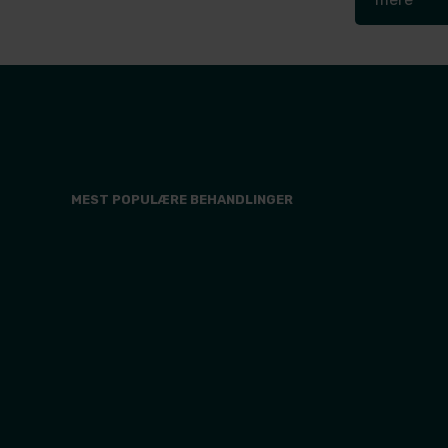
MEST POPULÆRE BEHANDLINGER
Brystforstørrelse med implantater
Brystløft
Fedtsugning
Slapt maveskind
Plastikkirurgi efter stort vægttab
Mommy makeover
Ansigtsløft