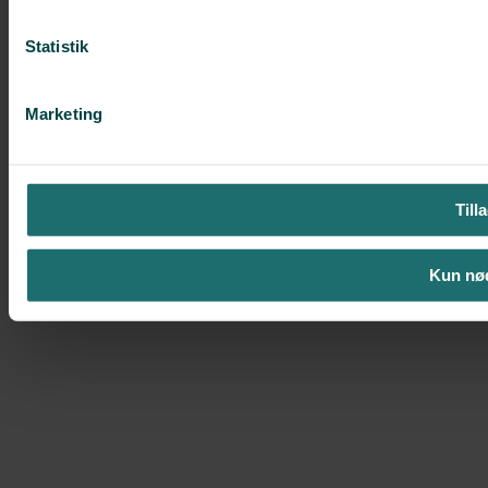
Statistik
Marketing
Till
Kun nø