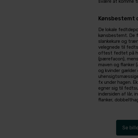
svære at komme til 
Kønsbestemt o
De lokale fedtdepo
kønsbestemt. De fo
slankekure og træn
velegnede til fedts
oftest fedtet på h
(pærefacon), mens
maven og flanker 
og kvinder gælder 
uhensigtsmæssige
fx under hagen. E
egner sig til fedts
indersiden af lår, 
flanker, dobbelth
Se bill