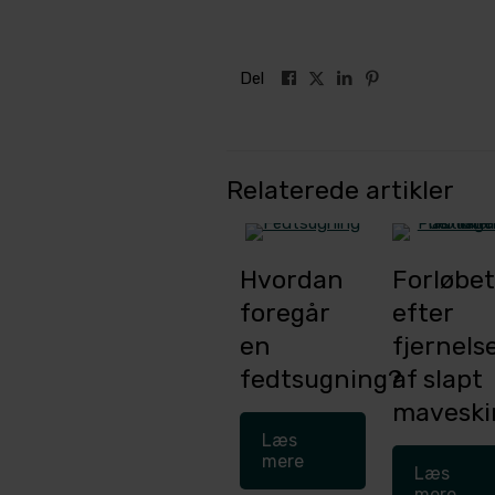
Del
Relaterede artikler
Hvordan
Forløbet
foregår
efter
en
fjernels
fedtsugning?
af slapt
maveski
Læs
mere
Læs
mere