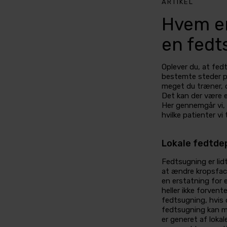
ARTIKEL
Hvem er
en fedt
Oplever du, at fed
bestemte steder p
meget du træner, 
Det kan der være en
Her gennemgår vi,
hvilke patienter vi 
Lokale fedtde
Fedtsugning er lidt
at ændre kropsfac
en erstatning for 
heller ikke forvent
fedtsugning, hvis 
fedtsugning kan me
er generet af loka