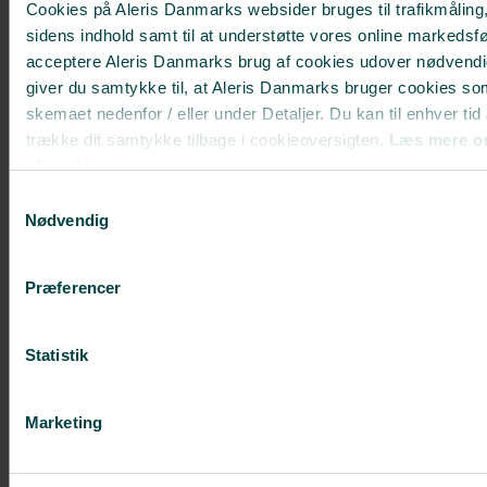
Cookies på Aleris Danmarks websider bruges til trafikmåling,
sidens indhold samt til at understøtte vores online markedsfø
acceptere Aleris Danmarks brug af cookies udover nødvendi
giver du samtykke til, at Aleris Danmarks bruger cookies so
Hvornår skal et implantat
skemaet nedenfor / eller under Detaljer. Du kan til enhver tid
udskiftes?
trække dit samtykke tilbage i cookieoversigten.
Læs mere o
af cookies.
Deaktiverer du cookies, kan du opleve, at visse sider, som 
Læs mere
Samtykkevalg
cookies, ikke kan vises korrekt.
Nødvendig
MEST POPULÆRE BEHANDLINGER
Præferencer
Brystforstørrelse med implantater
Brystløft
Statistik
Fedtsugning
Slapt maveskind
Marketing
Plastikkirurgi efter stort vægttab
Mommy makeover