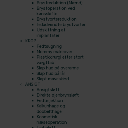
Brystreduktion (Mænd)
Brystoperation ved
kønsskifte
Brystvortereduktion
Indadvendte brystvorter
Udskiftning af
implantater
KROP
Fedtsugning
Mommy makeover
Plastikkirurgi efter stort
vægttab
Slap hud på overarme
Slap hud på lår
Slapt maveskind
ANSIGT
Ansigtsløft
Direkte øjenbrynsløft
Fedtinjektion
Kalkunhage og
dobbelthage
Kosmetisk
næseoperation
Læbeløft