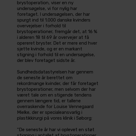
brystoperation, viser en ny
undersøgelse, vi for nylig har
foretaget. I undersøgelsen, der har
spurgt ind til 1.000 danske kvinders
overvejelser i forhold til
brystoperationer, fremgår det, at 16 %
i alderen 18 til 69 år overvejer at få
opereret bryster. Det er mere end hver
sjette kvinde, og er en markant
stigning i forhold til en undersøgelse,
der blev foretaget sidste år.
Sundhedsdatastyrelsen har gennem
de seneste år berettet om
rekordmange kvinder, der får foretaget
brystoperationer, men selvom der har
været tale om en stigende tendens
gennem længere tid, er tallene
overraskende for Louise Vennegaard
Mielke, der er specialeansvarlig i
plastikkirurgi på vores klinik i Søborg:
“De seneste år har vi oplevet en støt
stigning i antallet af brystoperationer,