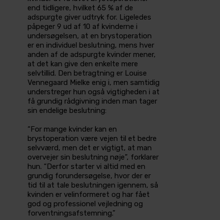
end tidligere, hvilket 65 % af de
adspurgte giver udtryk for. Ligeledes
påpeger 9 ud af 10 af kvinderne i
undersøgelsen, at en brystoperation
er en individuel beslutning, mens hver
anden af de adspurgte kvinder mener,
at det kan give den enkelte mere
selvtillid. Den betragtning er Louise
Vennegaard Mielke enig i, men samtidig
understreger hun også vigtigheden i at
få grundig rådgivning inden man tager
sin endelige beslutning:
“For mange kvinder kan en
brystoperation være vejen til et bedre
selvværd, men det er vigtigt, at man
overvejer sin beslutning nøje”, forklarer
hun. “Derfor starter vi altid med en
grundig forundersøgelse, hvor der er
tid til at tale beslutningen igennem, så
kvinden er velinformeret og har fået
god og professionel vejledning og
forventningsafstemning.”