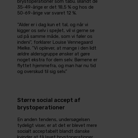
brystoperationer som tabu. Blandt de
35-49-årige er det 18,5 % og hos de
50-69-årige var svaret 12 %.
“Alder er i dag kun et tal, og når vi
kigger os selv i spejlet, vil vi gerne se
ud på samme måde, som vi føler os
indeni“, forklarer Louise Vennegaard
Mielke. “Vi oplever, at mange i den lidt
ældre aldersgruppe ønsker at gøre
noget ekstra for dem selv. Børnene er
flyttet hjemmefra, og man har nu tid
og overskud til sig selv.”
Større social accept af
brystoperationer
En anden tendens, undersøgelsen
tydeligt viser, er at det er blevet mere
socialt acceptabelt blandt danske
kvinder at få lavet brystoperationer