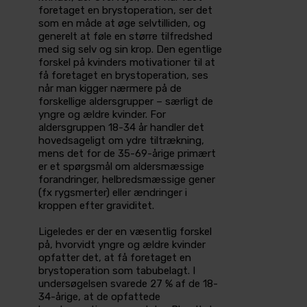
foretaget en brystoperation, ser det
som en måde at øge selvtilliden, og
generelt at føle en større tilfredshed
med sig selv og sin krop. Den egentlige
forskel på kvinders motivationer til at
få foretaget en brystoperation, ses
når man kigger nærmere på de
forskellige aldersgrupper – særligt de
yngre og ældre kvinder. For
aldersgruppen 18-34 år handler det
hovedsageligt om ydre tiltrækning,
mens det for de 35-69-årige primært
er et spørgsmål om aldersmæssige
forandringer, helbredsmæssige gener
(fx rygsmerter) eller ændringer i
kroppen efter graviditet.
Ligeledes er der en væsentlig forskel
på, hvorvidt yngre og ældre kvinder
opfatter det, at få foretaget en
brystoperation som tabubelagt. I
undersøgelsen svarede 27 % af de 18-
34-årige, at de opfattede