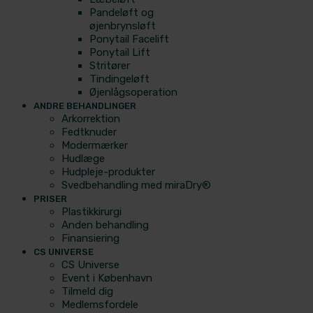
Pandeløft og
øjenbrynsløft
Ponytail Facelift
Ponytail Lift
Stritører
Tindingeløft
Øjenlågsoperation
ANDRE BEHANDLINGER
Arkorrektion
Fedtknuder
Modermærker
Hudlæge
Hudpleje-produkter
Svedbehandling med miraDry®
PRISER
Plastikkirurgi
Anden behandling
Finansiering
CS UNIVERSE
CS Universe
Event i København
Tilmeld dig
Medlemsfordele