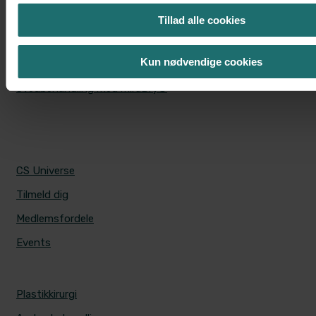
Ansigtsløft
Tillad alle cookies
Ponytail Facelift
Kun nødvendige cookies
Øjenlågsoperation
Svedbehandling med miraDry®
CS UNIVERSE
CS Universe
Tilmeld dig
Medlemsfordele
Events
PRISER
Plastikkirurgi