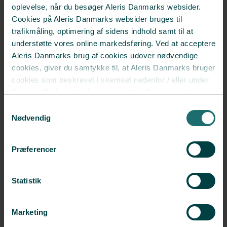
Direkte øjenbrynsløft
oplevelse, når du besøger Aleris Danmarks websider.
Cookies på Aleris Danmarks websider bruges til
trafikmåling, optimering af sidens indhold samt til at
understøtte vores online markedsføring. Ved at acceptere
Aleris Danmarks brug af cookies udover nødvendige
cookies, giver du samtykke til, at Aleris Danmarks bruger
Ansigtsløft
cookies som beskrevet i skemaet nedenfor / eller under
Detaljer. Du kan til enhver tid ændre eller trække dit
samtykke tilbage i cookieoversigten.
Læs mere
Samtykkevalg
Efterhånden som vi ældes, mister
om vores brug af cookies.
Nødvendig
ansigtshuden sin elasticitet og bliver
Deaktiverer du cookies, kan du opleve, at visse sider,
slap og rynket ...
som kræver cookies, ikke kan vises korrekt.
Præferencer
Se flere
Statistik
Marketing