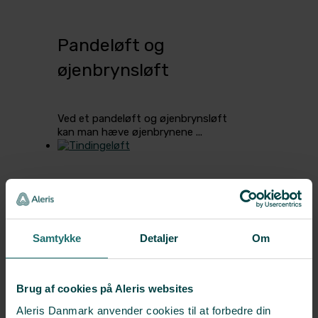
Pandeløft og
øjenbrynsløft
Ved et pandeløft og øjenbrynsløft
kan man hæve øjenbrynene ...
Tindingeløft
Samtykke
Detaljer
Om
Tindingeløft og direkte øjenbrynsløft
kan i nogle tilfælde være ...
Brug af cookies på Aleris websites
Aleris Danmark anvender cookies til at forbedre din