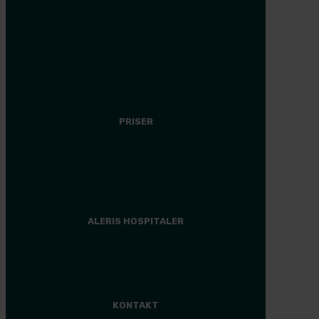
CS Universe
Tilmeld dig
Medlemsfordele
Events
PRISER
Plastikkirurgi
Anden behandling
Finansiering
ALERIS HOSPITALER
Hospital
KONTAKT