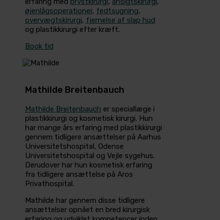
erfaring med
brystkirurgi
,
ansigtskirurgi
,
øjenlågsoperationer
,
fedtsugning
,
overvægtskirurgi
,
fjernelse af slap hud
og plastikkirurgi efter kræft.
Book tid
Mathilde Breitenbauch
Mathilde Breitenbauch
er speciallæge i
plastikkirurgi og kosmetisk kirurgi. Hun
har mange års erfaring med plastikkirurgi
gennem tidligere ansættelser på Aarhus
Universitetshospital, Odense
Universitetshospital og Vejle sygehus.
Derudover har hun kosmetisk erfaring
fra tidligere ansættelse på Aros
Privathospital.
Mathilde har gennem disse tidligere
ansættelser opnået en bred kirurgisk
erfaring og udviklet kompetencer inden