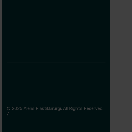
Aleris Esbjerg
36 37 27 00
Aleris Herning
36 37 26 00
Aleris Odense
36 37 28 80
© 2025 Aleris Plastikkirurgi. All Rights Reserved.
/
Cookie- og privatlivspolitik