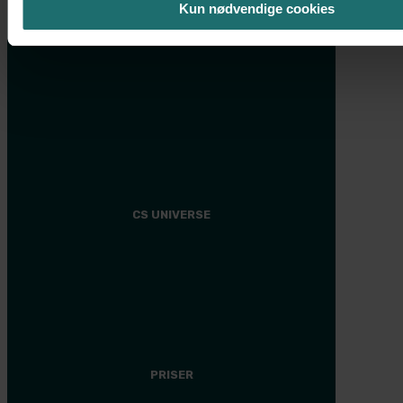
Kun nødvendige cookies
Mommy makeover
Ansigtsløft
Ponytail Facelift
Øjenlågsoperation
Svedbehandling med miraDry®
CS UNIVERSE
CS Universe
Tilmeld dig
Medlemsfordele
Events
PRISER