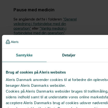
Pause med medicin
Se angående dette i folderen
”Generel
vejledning i forbindelse­ med din
operation”
eller
”Vanlig medicin i
forbindelse med din operation”
.
Huden
Samtykke
Detaljer
En hel og velplejet hud inden
operationen sikrer en hurtigere og
bedre heling af huden i efterforløbet.
Brug af cookies på Aleris websites
Det kan fx fugtgivende cremer bidrage
til.
Aleris Danmark anvender cookies til at forbedre din oplevels
besøger Aleris Danmarks websider.
Cookies på Aleris Danmarks websider bruges til trafikmåling,
sidens indhold samt til at understøtte vores online markedsfø
Se også
acceptere Aleris Danmarks brug af cookies udover nødvendi