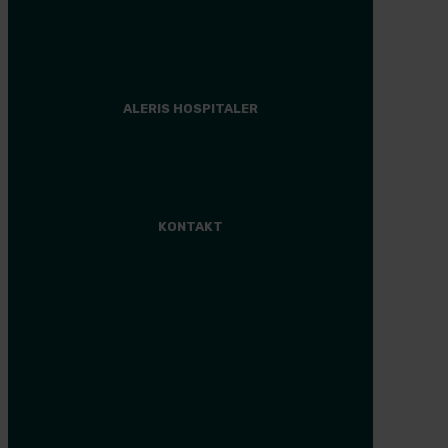
Plastikkirurgi
Anden behandling
Finansiering
ALERIS HOSPITALER
Hospital
KONTAKT
Aleris Søborg
38 17 07 00
Aleris Ringsted
57 61 09 14
Aleris Aalborg
36 37 27 50
Aleris Aarhus
36 37 25 00