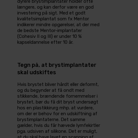
dyrere brystimplantater holder ofte
længere, og kan derfor være en god
investering på sigt. Med et godt
kvalitetsimplantat som fx Mentor
indikerer mindre opgørelser, at der med
de bedste Mentor-implantater
(Cohesiv II og III) er under 10 %
kapseldannelse efter 10 år.
Tegn på, at brystimplantater
skal udskiftes
Hvis brystet bliver hårdt eller deformt,
og du begynder at få ondt med
stikkende, brændende fornemmelser i
brystet, bør du få dit bryst undersøgt
hos en plastikkirurg mhp. at vurdere,
om der er behov for en udskiftning af
brystimplantaterne. Det samme
gælder, hvis du får hævede lymfekirtler
pga. udsiven af silikone. Det er muligt,
at du skal have lavet en scanning af