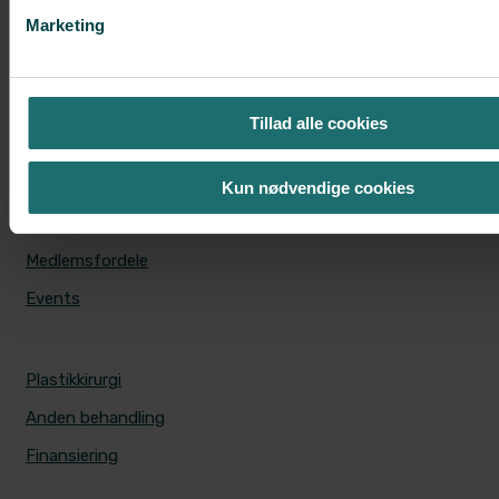
Øjenlågsoperation
Marketing
Svedbehandling med miraDry®
Tillad alle cookies
CS UNIVERSE
CS Universe
Kun nødvendige cookies
Tilmeld dig
Medlemsfordele
Events
PRISER
Plastikkirurgi
Anden behandling
Finansiering
ALERIS HOSPITALER