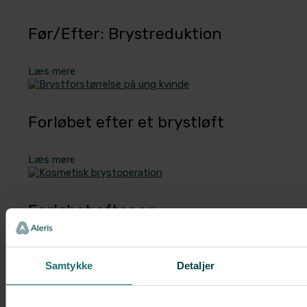
Før/Efter: Brystreduktion
Læs mere
Forløbet efter et brystløft
Læs mere
Forløbet efter en
brystforstørrelse
Samtykke
Detaljer
Læs mere