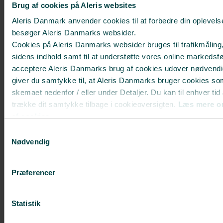
Brug af cookies på Aleris websites
Hvornår skal et implantat
Aleris Danmark anvender cookies til at forbedre din oplevels
udskiftes?
besøger Aleris Danmarks websider.
Cookies på Aleris Danmarks websider bruges til trafikmåling,
Læs mere
sidens indhold samt til at understøtte vores online markedsfø
acceptere Aleris Danmarks brug af cookies udover nødvendi
MEST POPULÆRE BEHANDLINGER
giver du samtykke til, at Aleris Danmarks bruger cookies so
skemaet nedenfor / eller under Detaljer. Du kan til enhver tid
Brystforstørrelse med implantater
trække dit samtykke tilbage i cookieoversigten.
Læs mere o
Brystløft
af cookies.
Deaktiverer du cookies, kan du opleve, at visse sider, som 
Fedtsugning
Samtykkevalg
cookies, ikke kan vises korrekt.
Nødvendig
Slapt maveskind
Plastikkirurgi efter stort vægttab
Præferencer
Mommy makeover
Ansigtsløft
Statistik
Ponytail Facelift