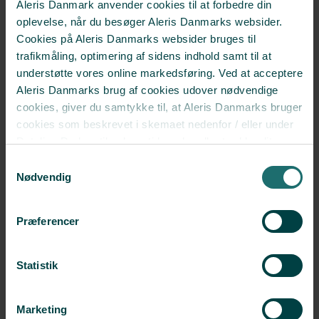
Aleris Danmark anvender cookies til at forbedre din
Læs mere
oplevelse, når du besøger Aleris Danmarks websider.
Cookies på Aleris Danmarks websider bruges til
trafikmåling, optimering af sidens indhold samt til at
Forløbet efter en
understøtte vores online markedsføring. Ved at acceptere
brystforstørrelse
Aleris Danmarks brug af cookies udover nødvendige
cookies, giver du samtykke til, at Aleris Danmarks bruger
Læs mere
cookies som beskrevet i skemaet nedenfor / eller under
Detaljer. Du kan til enhver tid ændre eller trække dit
samtykke tilbage i cookieoversigten.
Læs mere
Samtykkevalg
Hvornår skal et implantat
om vores brug af cookies.
Nødvendig
Deaktiverer du cookies, kan du opleve, at visse sider,
udskiftes?
som kræver cookies, ikke kan vises korrekt.
Præferencer
Læs mere
Statistik
Marketing