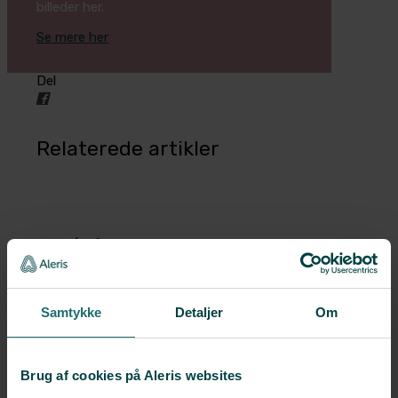
billeder her.
Se mere her
Del
Relaterede artikler
Før/Efter: Brystreduktion
Læs mere
Samtykke
Detaljer
Om
Forløbet efter et brystløft
Brug af cookies på Aleris websites