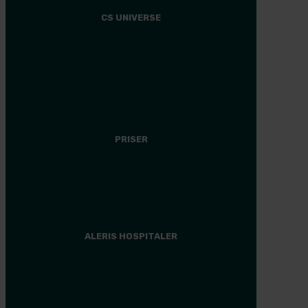
CS UNIVERSE
CS Universe
Tilmeld dig
Medlemsfordele
Events
PRISER
Plastikkirurgi
Anden behandling
Finansiering
ALERIS HOSPITALER
Hospital