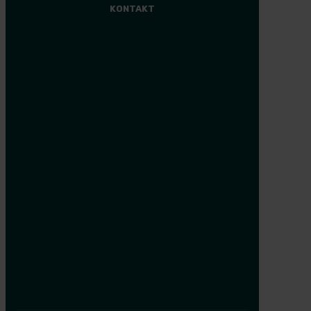
KONTAKT
Aleris Søborg
38 17 07 00
Aleris Ringsted
57 61 09 14
Aleris Aalborg
36 37 27 50
Aleris Aarhus
36 37 25 00
Aleris Esbjerg
36 37 27 00
Aleris Herning
36 37 26 00
Aleris Odense
36 37 28 80