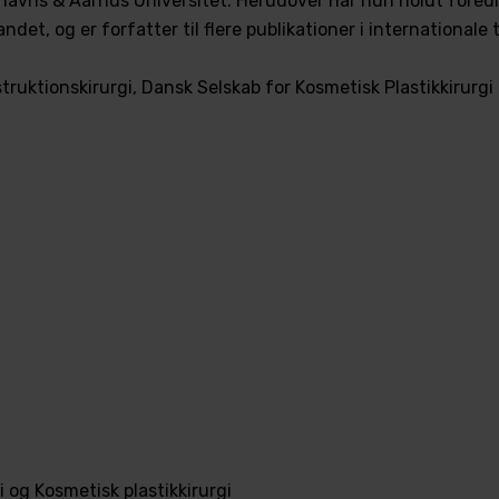
nhavns & Aarhus Universitet. Herudover har hun holdt fore
et, og er forfatter til flere publikationer i internationale t
truktionskirurgi, Dansk Selskab for Kosmetisk Plastikkirurgi
i og Kosmetisk plastikkirurgi