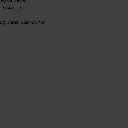
drag om læbe-
idsskrifter.
 og Dansk Selskab for