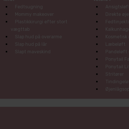
Fedtsugning
Ansigtsløf
Mommy makeover
Direkte øj
Plastikkirurgi efter stort
Fedtinjekt
vægttab
Kalkunhag
Slap hud på overarme
Kosmetisk
Slap hud på lår
Læbeløft
Slapt maveskind
Pandeløft 
Ponytail Fa
Ponytail Li
Stritører
Tindingelø
Øjenlågsop