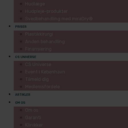
Hudlæge
Hudpleje-produkter
Svedbehandling med miraDry®
PRISER
Plastikkirurgi
Anden behandling
Finansiering
CS UNIVERSE
CS Universe
Event i København
Tilmeld dig
Medlemsfordele
ARTIKLER
OM OS
Om os
Garanti
Klinikker