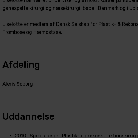
Liselotte har været underviser og afholdt kurser på Købe
ganespalte kirurgi og næsekirurgi, både i Danmark og i udland
Liselotte er medlem af Dansk Selskab for Plastik- & Rekons
Trombose og Hæmostase.
Afdeling
Aleris Søborg
Uddannelse
2010 : Speciallæge i Plastik- og rekonstruktionskirurg