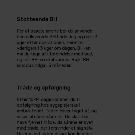
Støtteende BH
For at støtte arrene bør du anvende
den udleverede BH både dag og nat i 3
uger efter operationen. Herefter
yderligere i 3 uger om dagen. BH-en
må du tage af i forbindelse med bad,
og når BH-en skal vaskes. Bøjle BH
skal du undgå i 3 måneder.
Tråde og opfølgning
Efter 10-14 dage kommer du til
opfølgning hos sygeplejerske i
ambulatoriet. Tapen bliver taget af, og
vi ser til sårene/arrene. Du skal ikke
have fjernet tråde, da sårene er syet
med tråde, der forsvinder af sig selv.
Der kan evt. være et par knudeender