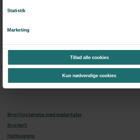
Du kan opleve føleforstyrrelser i
området­
Statistik
Du kan opleve kortvarige "jag" i
brysterne­
Marketing
Se også
Tillad alle cookies
Før behandlingen
På operationsdagen
Mulige bivirkninger og
Kun nødvendige cookies
komplikationer
MEST POPULÆRE BEHANDLINGER
Brystforstørrelse med implantater
Brystløft
Fedtsugning