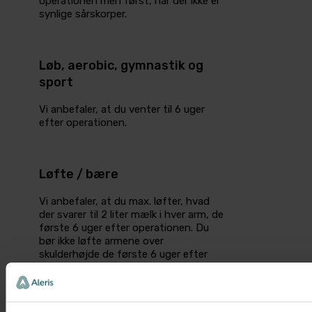
operationen men først, når der ikke er
synlige sårskorper.
Løb, aerobic, gymnastik og
sport
Vi anbefaler, at du venter til 6 uger
efter operationen.
Løfte / bære
Vi anbefaler, at du max. løfter, hvad
der svarer til 2 liter mælk i hver arm, de
første 6 uger efter operationen. Du
bør ikke løfte armene over
skulderhøjde de første 6 uger efter
operationen.