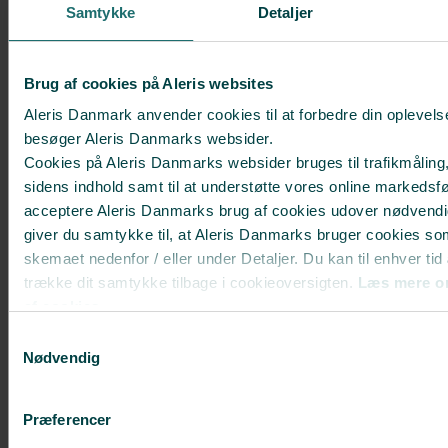
Sovestillinger
Samtykke
Detaljer
Vi anbefaler, at du ikke ligger på maven
i ca. 4 uger efter operationen. Det må
Brug af cookies på Aleris websites
ikke gøre ondt. Du må gerne ligge let
om på siden - støt evt. med en pude i
Aleris Danmark anvender cookies til at forbedre din oplevels
ryggen.
besøger Aleris Danmarks websider.
Cookies på Aleris Danmarks websider bruges til trafikmåling,
sidens indhold samt til at understøtte vores online markedsfø
Forventninger til de første
acceptere Aleris Danmarks brug af cookies udover nødvendi
uger efter operationen
giver du samtykke til, at Aleris Danmarks bruger cookies so
skemaet nedenfor / eller under Detaljer. Du kan til enhver tid
Du kan have svært ved at
komme ind og ud af sengen de
trække dit samtykke tilbage i cookieoversigten.
Læs mere o
første dage. Derfor er det rart,
af cookies.
at have en til at hjælpe dig
Deaktiverer du cookies, kan du opleve, at visse sider, som 
Samtykkevalg
Der kan være hævelse og
cookies, ikke kan vises korrekt.
misfarvning­ (blodudtrædning) i
Nødvendig
området. Dette er forventeligt
og forsvinder igen
Du kan opleve kløe og prikken og
Præferencer
evt. svie i arrene