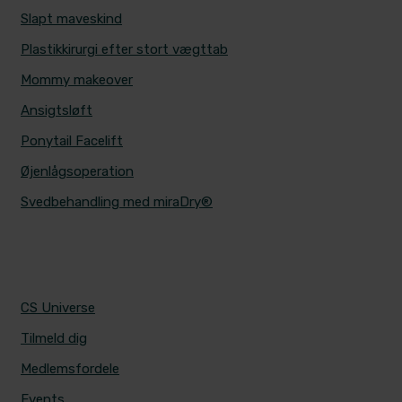
Slapt maveskind
Plastikkirurgi efter stort vægttab
Mommy makeover
Ansigtsløft
Ponytail Facelift
Øjenlågsoperation
Svedbehandling med miraDry®
CS UNIVERSE
CS Universe
Tilmeld dig
Medlemsfordele
Events