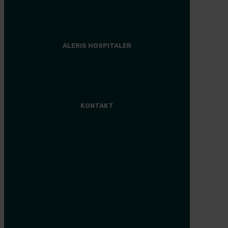
Anden behandling
Finansiering
ALERIS HOSPITALER
Hospital
KONTAKT
Aleris Søborg
38 17 07 00
Aleris Ringsted
57 61 09 14
Aleris Aalborg
36 37 27 50
Aleris Aarhus
36 37 25 00