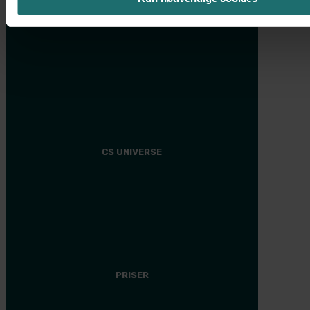
Ansigtsløft
Ponytail Facelift
Øjenlågsoperation
Svedbehandling med miraDry®
CS UNIVERSE
CS Universe
Tilmeld dig
Medlemsfordele
Events
PRISER
Plastikkirurgi