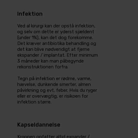
Infektion
Ved al kirurgi kan der opstå infektion,
og selv om dette er yderst sjældent
(under 1%), kan det dog fore­komme.
Det kræver antibiotika behandling og
det kan blive nødvendigt at fjerne
ekspander / implantat. Efter minimum
3 måneder kan man påbegynde
rekonstruktionen forfra.
Tegn på infektion er rødme, varme,
hævelse, dunkende smerter, almen
påvirkning og evt. feber. Hvis du ryger
eller er overvægtig, er risikoen for
infektion større.
Kapseldannelse
Kroppen opfatter altid expander /