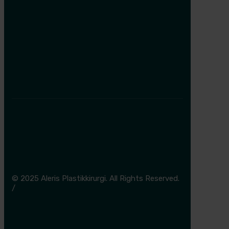
Aleris Esbjerg
36 37 27 00
Aleris Herning
36 37 26 00
Aleris Odense
36 37 28 80
© 2025 Aleris Plastikkirurgi. All Rights Reserved.
/
Cookie- og privatlivspolitik