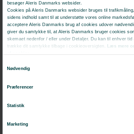
besøger Aleris Danmarks websider.
Fedtsugning
Cookies på Aleris Danmarks websider bruges til trafikmåling,
Slapt maveskind
sidens indhold samt til at understøtte vores online markedsfø
acceptere Aleris Danmarks brug af cookies udover nødvendi
Plastikkirurgi efter stort vægttab
giver du samtykke til, at Aleris Danmarks bruger cookies so
Mommy makeover
skemaet nedenfor / eller under Detaljer. Du kan til enhver tid
Ansigtsløft
trække dit samtykke tilbage i cookieoversigten.
Læs mere o
af cookies.
Ponytail Facelift
Deaktiverer du cookies, kan du opleve, at visse sider, som 
Samtykkevalg
Øjenlågsoperation
cookies, ikke kan vises korrekt.
Nødvendig
Svedbehandling med miraDry®
Præferencer
CS UNIVERSE
Statistik
CS Universe
Tilmeld dig
Marketing
Medlemsfordele