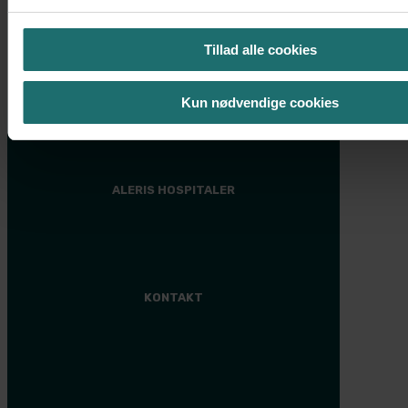
Events
Tillad alle cookies
PRISER
Plastikkirurgi
Kun nødvendige cookies
Anden behandling
Finansiering
ALERIS HOSPITALER
Hospital
KONTAKT
Aleris Søborg
38 17 07 00
Aleris Ringsted
57 61 09 14