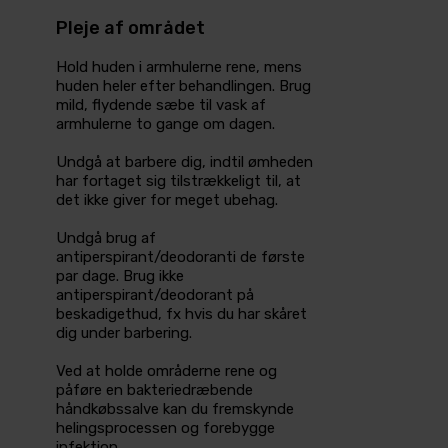
Pleje af området
Hold huden i armhulerne rene, mens
huden heler efter behandlingen. Brug
mild, flydende sæbe til vask af
armhulerne to gange om dagen.
Undgå at barbere dig, indtil ømheden
har fortaget sig tilstrækkeligt til, at
det ikke giver for meget ubehag.
Undgå brug af
antiperspirant/deodoranti de første
par dage. Brug ikke
antiperspirant/deodorant på
beskadigethud, fx hvis du har skåret
dig under barbering.
Ved at holde områderne rene og
påføre en bakteriedræbende
håndkøbssalve kan du fremskynde
helingsprocessen og forebygge
infektion.