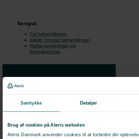
Se også
Før behandlingen
Sådan foregår behandlingen
Mulige bivirkninger og
komplikationer
Samtykke
Detaljer
MEST POPULÆRE BEHANDLINGER
Brystforstørrelse med implantater
Brug af cookies på Aleris websites
Brystløft
Aleris Danmark anvender cookies til at forbedre din oplevels