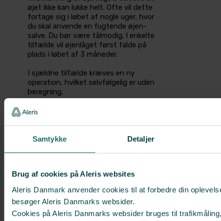
øjet ikke kan lukke helt. Ofte vil dette
fortage sig i løbet af nogle uger, hvor
du skal anvende en fugtende øjen­
salve. Du bør være tålmodig. I enkelte
tilfælde vil øjenlåget først falde på
plads i løbet af 3 måneder.
I sjældne tilfælde kræves en ny
operation,­ hvilket selvfølgelig er uden
beregning.
Samtykke
Detaljer
Se også
Før behandlingsdagen
På operationsdagen
Brug af cookies på Aleris websites
Efter udskrivelsen
Aleris Danmark anvender cookies til at forbedre din oplevels
besøger Aleris Danmarks websider.
Cookies på Aleris Danmarks websider bruges til trafikmåling,
MEST POPULÆRE BEHANDLINGER