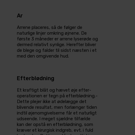
Ar
Arrene placeres, så de følger de
naturlige­ linjer omkring øjnene. De
første 3 måneder­ er arrene lyserøde og
dermed relativt synlige. Herefter­ bliver
de blege og falder til sidst næsten­ i et
med den omgivende hud.
Efterblødning
Et kraftigt blåt og hævet øje efter­
operationen er tegn på efterblødning.­
Dette plejer ikke at ødelægge det
blivende resultat,­ men forlænger­ tiden
indtil­ øjen­omgivelserne får et naturligt
udseende.­ I meget sjældne tilfælde
kan der opstå en efterblødning, som
kræver et kirurgisk indgreb, evt. i fuld