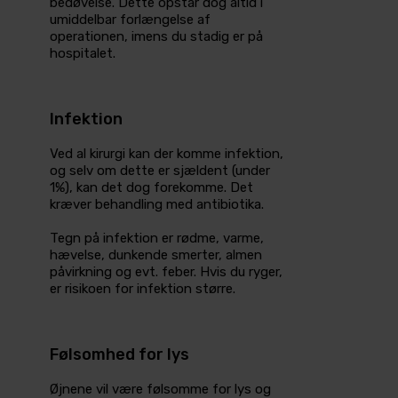
bedøvelse. Dette opstår dog altid i
umiddelbar for­længelse af
operationen,­ imens du stadig er på
hospitalet.
Infektion
Ved al kirurgi kan der komme infektion,
og selv om dette er sjældent (under
1%), kan det dog forekomme. Det
kræver behandling med antibiotika.
Tegn på infektion er rødme, varme,
hævelse, dunkende smerter, almen
påvirkning og evt. feber. Hvis du ryger,
er risikoen for infektion større.
Følsomhed for lys
Øjnene vil være følsomme for lys og