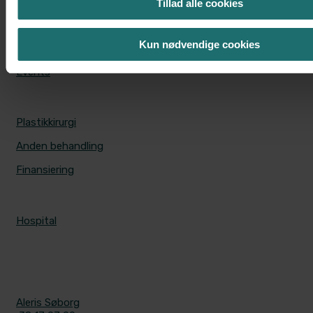
CS Universe
Tillad alle cookies
Tilmeld dig
Kun nødvendige cookies
Medlemsfordele
Events
PRISER
Plastikkirurgi
Anden behandling
Finansiering
ALERIS HOSPITALER
Hospital
KONTAKT
Aleris Søborg