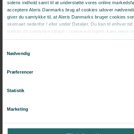
sidens indhold samt til at understøtte vores online markedsfø
Brystforstørrelse med implantater
acceptere Aleris Danmarks brug af cookies udover nødvendi
giver du samtykke til, at Aleris Danmarks bruger cookies so
Brystløft
skemaet nedenfor / eller under Detaljer. Du kan til enhver tid
Fedtsugning
trække dit samtykke tilbage i cookieoversigten.
Læs mere o
Slapt maveskind
af cookies.
Deaktiverer du cookies, kan du opleve, at visse sider, som 
Samtykkevalg
Plastikkirurgi efter stort vægttab
cookies, ikke kan vises korrekt.
Nødvendig
Mommy makeover
Ansigtsløft
Præferencer
Ponytail Facelift
Øjenlågsoperation
Statistik
Svedbehandling med miraDry®
Marketing
CS UNIVERSE