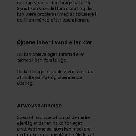
det kan være rart at bruge solbriller.
Synet kan være lettere sløret og der
kan være problemer med at fokusere i
op til en måned efter operationen.
Øjnene løber i vand eller klør
Du kan opleve øget tåreflåd eller
tørhed i den første uge.
Du kan bruge neutrale øjendråber for
at lindre på kløe og brændende
ubehag.
Arvævsdannelse
Specielt ved operation på de nedre
øjenlåg er der en risiko for øget
arvævsdannelse, som kan medføre
nedtrækning af øjenlåget, så­ledes at