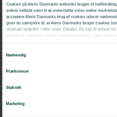
Cookies på Aleris Danmarks websider bruges til trafikmåling,
sidens indhold samt til at understøtte vores online markedsfø
acceptere Aleris Danmarks brug af cookies udover nødvendi
giver du samtykke til, at Aleris Danmarks bruger cookies so
skemaet nedenfor / eller under Detaljer. Du kan til enhver tid
trække dit samtykke tilbage i cookieoversigten.
Læs mere o
MEST POPULÆRE BEHANDLINGER
af cookies.
Brystforstørrelse med implantater
Deaktiverer du cookies, kan du opleve, at visse sider, som 
Samtykkevalg
Brystløft
cookies, ikke kan vises korrekt.
Nødvendig
Fedtsugning
Præferencer
Slapt maveskind
Plastikkirurgi efter stort vægttab
Statistik
Mommy makeover
Ansigtsløft
Marketing
Ponytail Facelift
Øjenlågsoperation