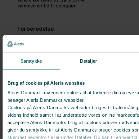
sammen­ en tid til operation.
Forberedelse
Vi anbefaler, at du inden operationen­
har læst folderen­
”Generel vejledning i
forbindelse­ med din operation”
.
Samtykke
Detaljer
Faste
Du skal møde fastende, hvis det er
aftalt, at du skal i fuld bedøvelse.
Brug af cookies på Aleris websites
Aleris Danmark anvender cookies til at forbedre din oplevels
Pause med medicin
besøger Aleris Danmarks websider.
Se angående dette i folderen
”Generel
Cookies på Aleris Danmarks websider bruges til trafikmåling,
vejledning i forbindelse­ med din
sidens indhold samt til at understøtte vores online markedsfø
operation”
eller
”Vanlig medicin i
acceptere Aleris Danmarks brug af cookies udover nødvendi
forbindelse med din operation”
.
giver du samtykke til, at Aleris Danmarks bruger cookies so
Huden
skemaet nedenfor / eller under Detaljer. Du kan til enhver tid