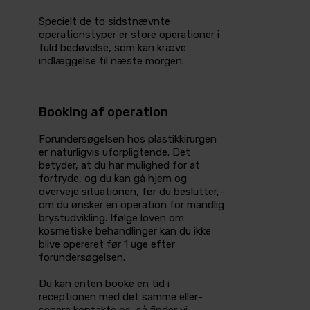
Specielt de to sidstnævnte
operations­typer er store operationer­ i
fuld bedøvelse,­ som kan kræve
indlæggelse­ til næste morgen.
Booking af operation
Forundersøgelsen hos plastikkirurgen
er naturligvis uforpligtende. Det
betyder, at du har mulighed for at
fortryde,­ og du kan gå hjem og
overveje situationen,­ før du beslutter,­
om du ønsker en operation for mandlig
brystudvikling. Ifølge loven om
kosmetiske behandlinger kan du ikke
blive opereret­ før 1 uge efter
forundersøgelsen.­
Du kan enten booke en tid i
receptionen­ med det samme eller­
senere­ kontakte os, så finder vi