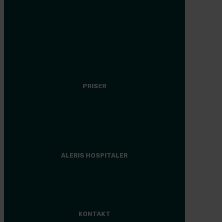
CS Universe
Tilmeld dig
Medlemsfordele
Events
PRISER
Plastikkirurgi
Anden behandling
Finansiering
ALERIS HOSPITALER
Hospital
KONTAKT