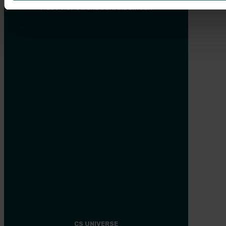
MEST POPULÆRE BEHANDLINGER
Brystforstørrelse med implantater
Brystløft
Fedtsugning
Slapt maveskind
Plastikkirurgi efter stort vægttab
Mommy makeover
Ansigtsløft
Ponytail Facelift
Øjenlågsoperation
Svedbehandling med miraDry®
CS UNIVERSE