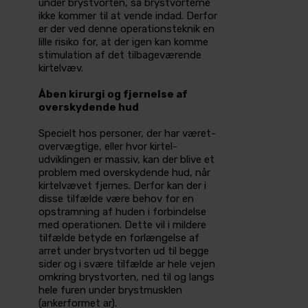
under brystvorten, så brystvorterne
ikke kommer til at vende indad. Derfor
er der ved denne operationsteknik en
lille risiko for, at der igen kan komme
stimulation af det tilbageværende
kirtelvæv.
Åben kirurgi og fjernelse af
overskydende­ hud
Specielt hos personer, der har været­
overvægtige, eller hvor kirtel­
udviklingen er massiv, kan der blive et
problem med overskydende hud, når
kirtelvævet fjernes. Derfor kan der i
disse tilfælde være behov for en
opstramning af huden i forbindelse
med operationen. Dette vil i mildere
tilfælde betyde en forlængelse af
arret under brystvorten ud til begge
sider og i svære tilfælde ar hele vejen
omkring­ brystvorten, ned til og langs
hele furen under brystmusklen
(ankerformet ar).